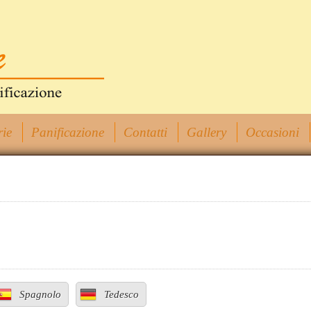
rie
Panificazione
Contatti
Gallery
Occasioni
Spagnolo
Tedesco