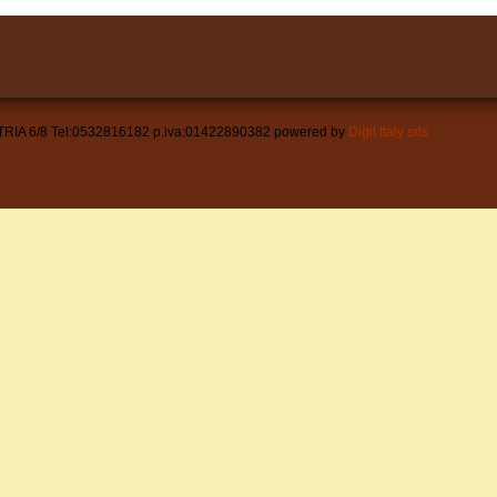
A 6/8 Tel:0532816182 p.iva:01422890382 powered by
Digit Italy srls