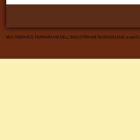
MULTISERVICE FERRARA VIA DELL'INDUSTRIA 6/8 Tel:0532816182 p.iva:0