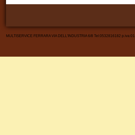
MULTISERVICE FERRARA VIA DELL'INDUSTRIA 6/8 Tel:0532816182 p.iva:0